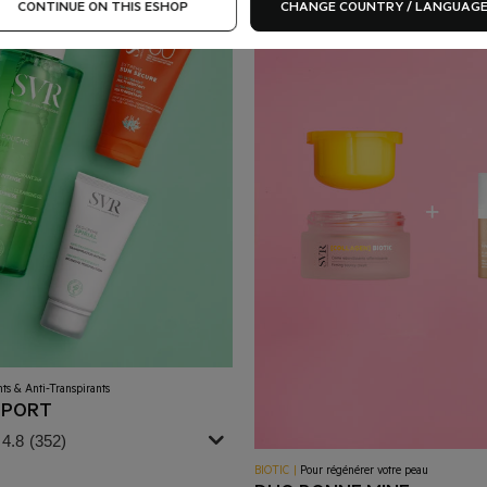
CONTINUE ON THIS ESHOP
CHANGE COUNTRY / LANGUAG
ts & Anti-Transpirants
SPORT
4.8
(352)
BIOTIC
|
Pour régénérer votre peau