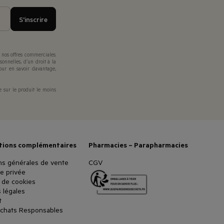
S'inscrire
 nos offres commerciales.
sonnelles, d’un droit à la
Pour en savoir davantage,
e sur le produit le moins
tions complémentaires
Pharmacies – Parapharmacies
ns générales de vente
CGV
ie privée
e de cookies
 légales
t
chats Responsables