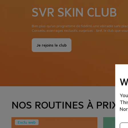
SVR SKIN CLUB
Bien plus qu'un programme de fidélité, une véritable safe pla
Conseils, avantages exclusifs, surprises ... bref, le club que vo
Je rejoins le club
W
You
NOS ROUTINES À PRIX 
Thi
Nor
Exclu web