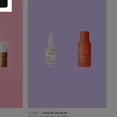
E
CLAIRIAL
|
Correction des taches