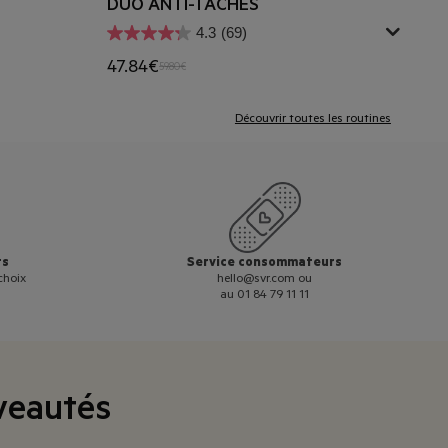
DUO ANTI-TACHES
4.3
(69)
47.84€
59.80€
Découvrir toutes les routines
ts
Service consommateurs
choix
hello@svr.com
ou
au 01 84 79 11 11
veautés