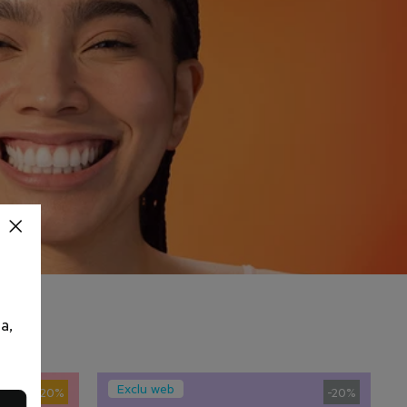
a,
Exclu web
-20%
-20%