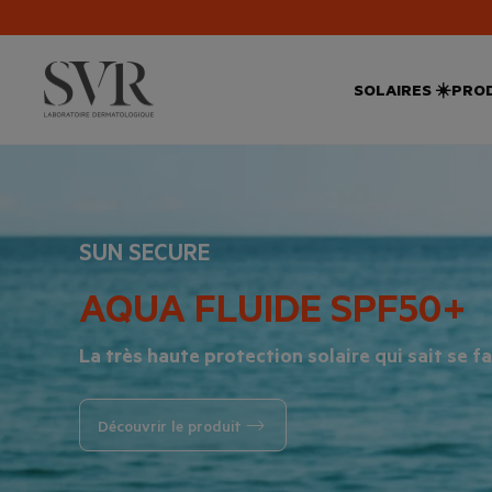
SOLAIRES ☀️
PROD
SUN SECURE
AQUA FLUIDE SPF50+
La très haute protection solaire qui sait se fai
Découvrir le produit