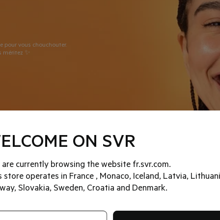
ce pour vous chouchouter.
us méritez ✨
ELCOME ON SVR
 are currently browsing the website fr.svr.com.
DOUX
s store operates in France , Monaco, Iceland, Latvia, Lithuani
way, Slovakia, Sweden, Croatia and Denmark.
-20%