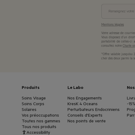
Renseignez votre 
Mentions légales
Votre adresse de courrie
Vous disposez d’un droit 
portabilité de celles-ci
consultez notre
Charte vi
👋​ Bienvenue chez
*Offre valable jusqu'au 
cher des deux parmi la sé
SVR !
SVR et ses partenaires utilisent des cookies afin d’assurer le bon
fonctionnement du site, mesurer son audience et améliorer votre
expérience de navigation.
Produits
Le Labo
Nos
Attachés à une relation de
confiance et de transparence
✨​avec
Soins Visage
Nos Engagements
Livr
nos consommateurs, nous vous expliquons clairement l’usage de
Soins Corps
KresK 4 Oceans
-15
chaque type de cookie 🍪 et vous laissons le choix de vos
Solaires
Perturbateurs Endocriniens
Prog
préférences.
Vos préoccupations
Conseils d'Experts
Par
💻​
Les cookies strictement nécessaires sont indispensables
Toutes nos gammes
Nos points de vente
au fonctionnement du site​ et ne peuvent pas être désactivés.​
Tous nos produits
🎯 Les autres cookies nous permettent d’analyser les
Accessibility