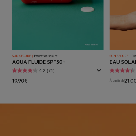
SUN SECURE
|
Protection solaire
SUN SECURE
|
Pro
AQUA FLUIDE SPF50+
EAU SOLAI
4.2
(71)
19.90€
21.0
À partir de