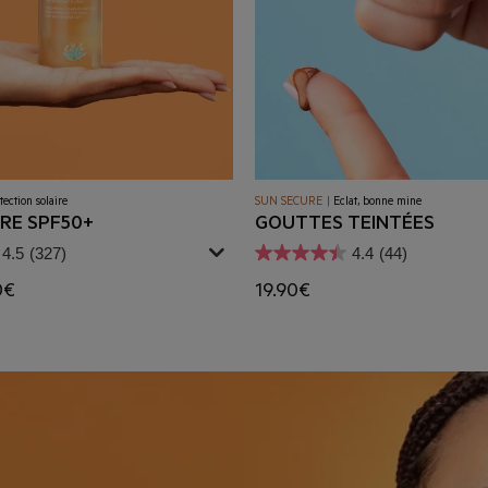
tection solaire
SUN SECURE
|
Eclat, bonne mine
RE SPF50+
GOUTTES TEINTÉES
4.5
(327)
4.4
(44)
0€
19.90€