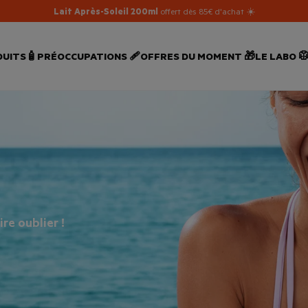
Lait Après-Soleil 200ml
offert dès 85€ d'achat ☀️
UITS🧴
PRÉOCCUPATIONS 🩹
OFFRES DU MOMENT 🎁
LE LABO 
re oublier !