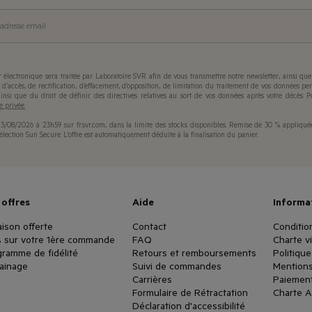
adresse email
r électronique sera traitée par Laboratoire SVR afin de vous transmettre notre newsletter, ainsi que
d’accès, de rectification, d’effacement, d’opposition, de limitation du traitement de vos données per
 ainsi que du droit de définir des directives relatives au sort de vos données après votre décès. 
e privée.
23/08/2026 à 23h59 sur fr.svr.com, dans la limite des stocks disponibles. Remise de 30 % appliqué
lection Sun Secure. L'offre est automatiquement déduite à la finalisation du panier.
 offres
Aide
Informa
aison offerte
Contact
Conditio
% sur votre 1ère commande
FAQ
Charte v
ramme de fidélité
Retours et remboursements
Politiqu
rainage
Suivi de commandes
Mentions
Carrières
Paiemen
Formulaire de Rétractation
Charte A
Déclaration d'accessibilité