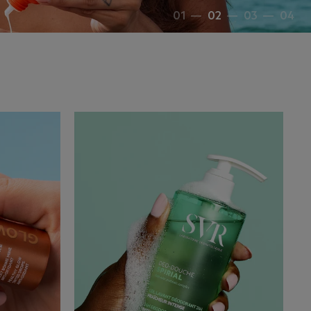
01
—
02
—
03
—
04