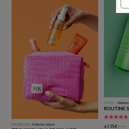
SPIRIAL
|
Déodoran
ROUTINE 
SUN SECURE
|
Protection solaire
41.15€
51.40€